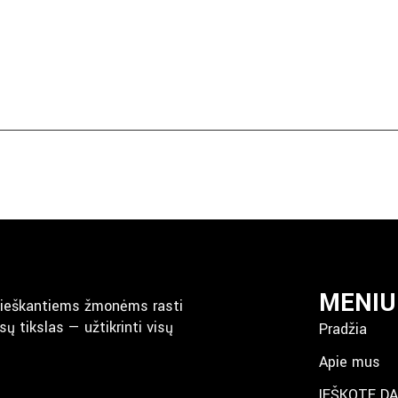
MENIU
 ieškantiems žmonėms rasti
ų tikslas — užtikrinti visų
Pradžia
Apie mus
IEŠKOTE D