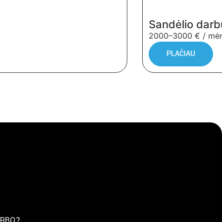
Sandėlio darb
2000–3000 € / mėn.
PLAČIAU
ARBO?